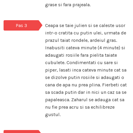
grase si fara prajeala.
Pas 3
Ceapa se taie julien si se caleste usor
intr-o cratita cu putin ulei, urmata de
prazul taiat rondele, ardeiul gras.
Inabusiti cateva minute (4 minute) si
adaugati rosiile fara pielita taiate
cubulete. Condimentati cu sare si
piper, lasati inca cateva minute cat sa
se dizolve putin rosiile si adaugati o
cana de apa nu prea plina. Fierbeti cat
sa scada putin dar in nici un caz sa se
papaleasca. Zaharul se adauga cat sa
nu fie prea acru si sa echilibreze
gustul.