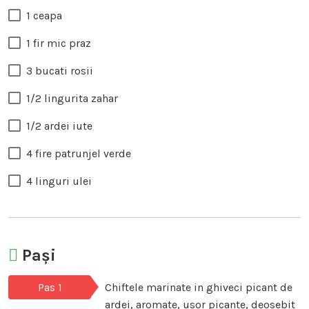
1 ceapa
1 fir mic praz
3 bucati rosii
1/2 lingurita zahar
1/2 ardei iute
4 fire patrunjel verde
4 linguri ulei
Pași
Pas 1
Chiftele marinate in ghiveci picant de
ardei, aromate, usor picante, deosebit