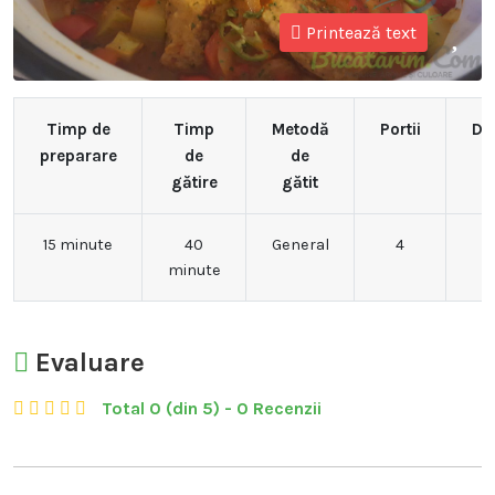
Printează text
Timp de
Timp
Metodă
Portii
Dif
preparare
de
de
gătire
gătit
15 minute
40
General
4
minute
Evaluare
Total 0 (din 5) - 0 Recenzii