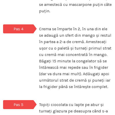
se amestecă cu mascarpone puțin câte
puțin.
Pas 4
Crema se împarte în 2, în una din ele
se adaugă un sfert din mango și restul
în partea a 2-a de cremă. Amestecați
ușor cu o paletă și turnați primul strat
cu cremă mai concentrată în mango.
Băgați 15 minute la congelator să se
întărească mai repede sau în frigider
(dar va dura mai mult). Adăugați apoi
următorul strat de cremă și puneți iar
la frigider până se întărește complet.
Pas 5
Topiți ciocolata cu lapte pe abur și
turnați glazura pe deasupra când s-a