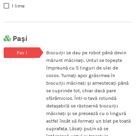
1 lime
Pași
Pas 1
Biscuiții se dau pe robot până devin
mărunt măcinați. Untul se topește
împreună cu 5 linguri de ulei de
cocos. Turnați apoi grăsimea în
biscuiții măcinați și amestecați până
se cuprinde tot, chiar dacă pare
sfărâmicios. Într-o tavă rotundă
detașabilă se răstoarnă biscuiții
măcinați și se presează cu o lingură
astfel încât să formați un blat pe toată
suprafața. Lăsați puțin să se