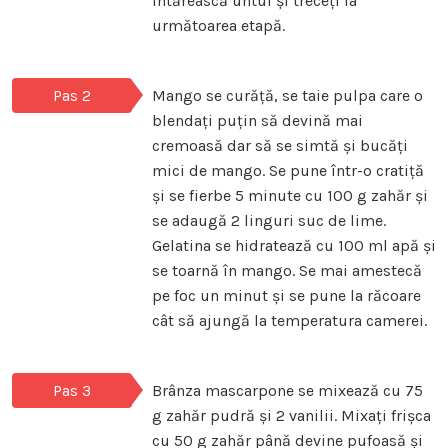
întărească untul și treceți la
următoarea etapă.
Pas 2
Mango se curăță, se taie pulpa care o
blendați puțin să devină mai
cremoasă dar să se simtă și bucăți
mici de mango. Se pune într-o cratiță
și se fierbe 5 minute cu 100 g zahăr și
se adaugă 2 linguri suc de lime.
Gelatina se hidratează cu 100 ml apă și
se toarnă în mango. Se mai amestecă
pe foc un minut și se pune la răcoare
cât să ajungă la temperatura camerei.
Pas 3
Brânza mascarpone se mixează cu 75
g zahăr pudră și 2 vanilii. Mixați frișca
cu 50 g zahăr până devine pufoasă și