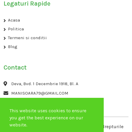
Legaturi Rapide
Acasa
Politica
Termeni si conditii
Blog
Contact
Deva, Bvd. 1 Decembrie 1918, Bl. A
MANISOARA79@GMAIL.COM
+40729911413
This website uses cookies to ensure
you get the best experience on our
website.
Copyright 2026 ANA CONFISERIE SRL Toate drepturile