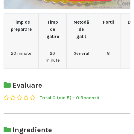
Timp de
Timp
Metodă
Portii
Dif
preparare
de
de
gătire
gătit
20 minute
20
General
8
minute
Evaluare
Total 0 (din 5) - 0 Recenzii
Ingrediente