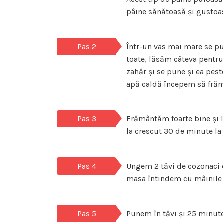
pâine sănătoasă și gustoa
Pas 2
Într-un vas mai mare se pu
toate, lăsăm câteva pentru
zahăr și se pune și ea pest
apă caldă începem să frăm
Pas 3
Frământăm foarte bine și l
la crescut 30 de minute la
Pas 4
Ungem 2 tăvi de cozonaci cu
masa întindem cu mâinile d
Pas 5
Punem în tăvi și 25 minut