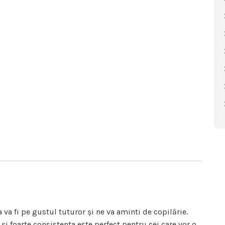
va fi pe gustul tuturor și ne va aminti de copilărie.
și foarte consistenta este perfect pentru cei care vor o