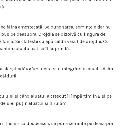
să.
ne făina amestecată. Se pune sarea, semințele dar nu
 pus pe deasupra. Drojdia se dizolvă cu lingura de
e făină. Se clătește cu apă caldă vasul de drojdie. Cu
ântăm aluatul cât să îl cuprindă.
a sfârșit adăugăm uleiul și îl integrăm în aluat. Lăsăm
 căldură.
 ulei și când aluatul a crescut îl împărțim în 2 și pe
e ulei puțin aluatul și îl rulăm.
e îl lăsăm să dospească, se pune semințe pe deasupra