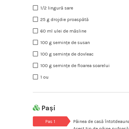
1/2 lingură sare
25 g drojdie proaspătă
60 ml ulei de măsline
100 g semințe de susan
100 g semințe de dovleac
100 g semințe de floarea soarelui
1 ou
Pași
Pas 1
Pâinea de casă întotdeauna 
Acest tip de pâine pufoasă 